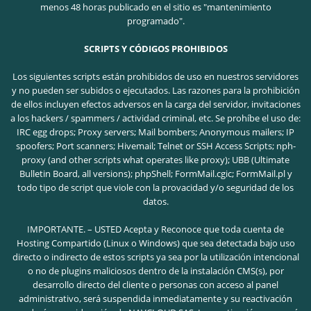
menos 48 horas publicado en el sitio es "mantenimiento
programado".
SCRIPTS Y CÓDIGOS PROHIBIDOS
Los siguientes scripts están prohibidos de uso en nuestros servidores
y no pueden ser subidos o ejecutados. Las razones para la prohibición
de ellos incluyen efectos adversos en la carga del servidor, invitaciones
a los hackers / spammers / actividad criminal, etc.
Se prohíbe el uso de:
IRC egg drops; Proxy servers; Mail bombers; Anonymous mailers; IP
spoofers; Port scanners; Hivemail; Telnet or SSH Access Scripts; nph-
proxy (and other scripts what operates like proxy); UBB (Ultimate
Bulletin Board, all versions); phpShell; FormMail.cgic; FormMail.pl y
todo tipo de script que viole con la provacidad y/o seguridad de los
datos.
IMPORTANTE. – USTED Acepta y Reconoce que toda cuenta de
Hosting Compartido (Linux o Windows) que sea detectada bajo uso
directo o indirecto de estos scripts ya sea por la utilización intencional
o no de plugins maliciosos dentro de la instalación CMS(s), por
desarrollo directo del cliente o personas con acceso al panel
administrativo, será suspendida inmediatamente y su reactivación