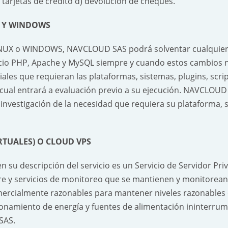
 tarjetas de crédito d) devolución de cheques.
X Y WINDOWS
NUX o WINDOWS, NAVCLOUD SAS podrá solventar cualquier r
nicio PHP, Apache y MySQL siempre y cuando estos cambios n
iales que requieran las plataformas, sistemas, plugins, scr
el cual entrará a evaluación previo a su ejecución. NAVCLOUD
investigación de la necesidad que requiera su plataforma, s
IRTUALES) O CLOUD VPS
en su descripción del servicio es un Servicio de Servidor P
re y servicios de monitoreo que se mantienen y monitorean la
comercialmente razonables para mantener niveles razonable
ionamiento de energía y fuentes de alimentación ininterru
SAS.