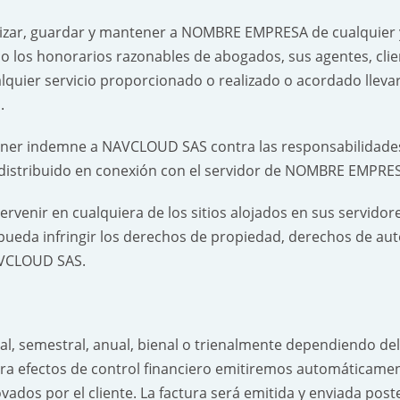
izar, guardar y mantener a NOMBRE EMPRESA de cualquier y
do los honorarios razonables de abogados, sus agentes, cli
lquier servicio proporcionado o realizado o acordado lleva
.
ener indemne a NAVCLOUD SAS contra las responsabilidades
distribuido en conexión con el servidor de NOMBRE EMPRE
venir en cualquiera de los sitios alojados en sus servidores
ueda infringir los derechos de propiedad, derechos de au
NAVCLOUD SAS.
 semestral, anual, bienal o trienalmente dependiendo del p
ara efectos de control financiero emitiremos automáticame
ovados por el cliente. La factura será emitida y enviada po