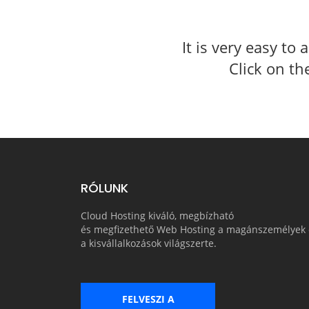
It is very easy to
Click on t
RÓLUNK
Cloud Hosting kiváló, megbízható
és megfizethető Web Hosting a magánszemélyek 
a kisvállalkozások világszerte.
FELVESZI A