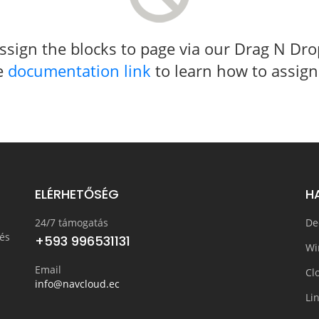
 assign the blocks to page via our Drag N D
he
documentation link
to learn how to assign
ELÉRHETŐSÉG
H
24/7 támogatás
De
és
+593 996531131
Wi
Email
Cl
info@navcloud.ec
Li