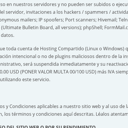
uso en nuestros servidores y no pueden ser subidos o ejecu
el servidor, invitaciones a los hackers / spammers / activida
nymous mailers; IP spoofers; Port scanners; Hivemail; Teln
(Ultimate Bulletin Board, all versions); phpShell; FormMail.c
 datos.
e toda cuenta de Hosting Compartido (Linux o Windows) qu
ización intencional o no de plugins maliciosos dentro de la i
ministrativo, será suspendida inmediatamente y su reactiv
e 0.00 USD (PONER VALOR MULTA 00/100 USD) más IVA siempr
tilizando este servicio.
 Condiciones aplicables a nuestro sitio web y al uso de la
n, los términos y condiciones aquí descritas. Léalos atenta
O DEL SITIO WEB O POR SU RENDIMIENTO.