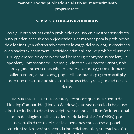
menos 48 horas publicado en el sitio es "mantenimiento
programado".
SCRIPTS Y CÓDIGOS PROHIBIDOS
Los siguientes scripts están prohibidos de uso en nuestros servidores
y no pueden ser subidos o ejecutados. Las razones para la prohibición
de ellos incluyen efectos adversos en la carga del servidor, invitaciones
a los hackers / spammers / actividad criminal, etc.
Se prohíbe el uso de:
IRC egg drops; Proxy servers; Mail bombers; Anonymous mailers; IP
spoofers; Port scanners; Hivemail; Telnet or SSH Access Scripts; nph-
proxy (and other scripts what operates like proxy); UBB (Ultimate
Bulletin Board, all versions); phpShell; FormMail.cgic; FormMail.pl y
todo tipo de script que viole con la provacidad y/o seguridad de los
datos.
IMPORTANTE. – USTED Acepta y Reconoce que toda cuenta de
Hosting Compartido (Linux o Windows) que sea detectada bajo uso
directo o indirecto de estos scripts ya sea por la utilización intencional
o no de plugins maliciosos dentro de la instalación CMS(s), por
desarrollo directo del cliente o personas con acceso al panel
administrativo, será suspendida inmediatamente y su reactivación