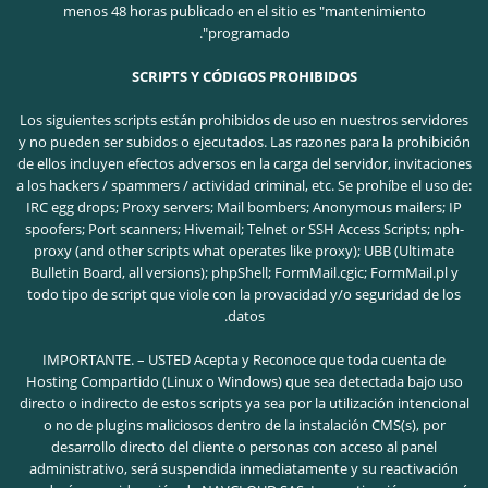
menos 48 horas publicado en el sitio es "mantenimiento
programado".
SCRIPTS Y CÓDIGOS PROHIBIDOS
Los siguientes scripts están prohibidos de uso en nuestros servidores
y no pueden ser subidos o ejecutados. Las razones para la prohibición
de ellos incluyen efectos adversos en la carga del servidor, invitaciones
a los hackers / spammers / actividad criminal, etc.
Se prohíbe el uso de:
IRC egg drops; Proxy servers; Mail bombers; Anonymous mailers; IP
spoofers; Port scanners; Hivemail; Telnet or SSH Access Scripts; nph-
proxy (and other scripts what operates like proxy); UBB (Ultimate
Bulletin Board, all versions); phpShell; FormMail.cgic; FormMail.pl y
todo tipo de script que viole con la provacidad y/o seguridad de los
datos.
IMPORTANTE. – USTED Acepta y Reconoce que toda cuenta de
Hosting Compartido (Linux o Windows) que sea detectada bajo uso
directo o indirecto de estos scripts ya sea por la utilización intencional
o no de plugins maliciosos dentro de la instalación CMS(s), por
desarrollo directo del cliente o personas con acceso al panel
administrativo, será suspendida inmediatamente y su reactivación