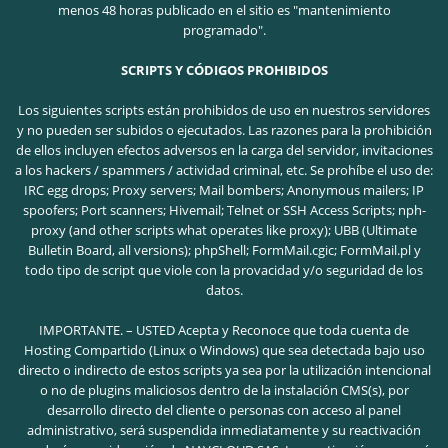
menos 48 horas publicado en el sitio es "mantenimiento
programado".
SCRIPTS Y CÓDIGOS PROHIBIDOS
Los siguientes scripts están prohibidos de uso en nuestros servidores
y no pueden ser subidos o ejecutados. Las razones para la prohibición
de ellos incluyen efectos adversos en la carga del servidor, invitaciones
a los hackers / spammers / actividad criminal, etc.
Se prohíbe el uso de:
IRC egg drops; Proxy servers; Mail bombers; Anonymous mailers; IP
spoofers; Port scanners; Hivemail; Telnet or SSH Access Scripts; nph-
proxy (and other scripts what operates like proxy); UBB (Ultimate
Bulletin Board, all versions); phpShell; FormMail.cgic; FormMail.pl y
todo tipo de script que viole con la provacidad y/o seguridad de los
datos.
IMPORTANTE. – USTED Acepta y Reconoce que toda cuenta de
Hosting Compartido (Linux o Windows) que sea detectada bajo uso
directo o indirecto de estos scripts ya sea por la utilización intencional
o no de plugins maliciosos dentro de la instalación CMS(s), por
desarrollo directo del cliente o personas con acceso al panel
administrativo, será suspendida inmediatamente y su reactivación