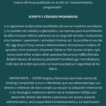
menos 48 horas publicado en el sitio es "mantenimiento
programado".
SCRIPTS Y CÓDIGOS PROHIBIDOS
Los siguientes scripts están prohibidos de uso en nuestros servidores
y no pueden ser subidos o ejecutados. Las razones para la prohibición
de ellos incluyen efectos adversos en la carga del servidor, invitaciones
a los hackers / spammers / actividad criminal, etc.
Se prohíbe el uso de:
IRC egg drops; Proxy servers; Mail bombers; Anonymous mailers; IP
spoofers; Port scanners; Hivemail; Telnet or SSH Access Scripts; nph-
proxy (and other scripts what operates like proxy); UBB (Ultimate
Bulletin Board, all versions); phpShell; FormMail.cgic; FormMail.pl y
todo tipo de script que viole con la provacidad y/o seguridad de los
datos.
IMPORTANTE. – USTED Acepta y Reconoce que toda cuenta de
Hosting Compartido (Linux o Windows) que sea detectada bajo uso
directo o indirecto de estos scripts ya sea por la utilización intencional
o no de plugins maliciosos dentro de la instalación CMS(s), por
desarrollo directo del cliente o personas con acceso al panel
administrativo, será suspendida inmediatamente y su reactivación