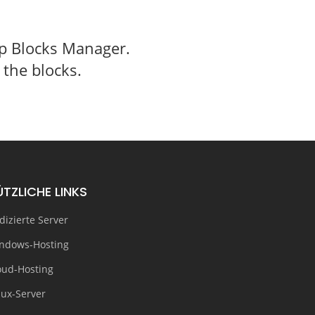
rop Blocks Manager.
 the blocks.
ÜTZLICHE LINKS
dizierte Server
ndows-Hosting
oud-Hosting
nux-Server