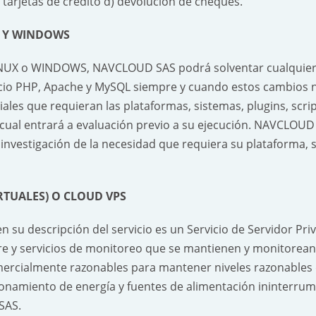
 tarjetas de crédito d) devolución de cheques.
X Y WINDOWS
NUX o WINDOWS, NAVCLOUD SAS podrá solventar cualquier r
nicio PHP, Apache y MySQL siempre y cuando estos cambios n
iales que requieran las plataformas, sistemas, plugins, scr
el cual entrará a evaluación previo a su ejecución. NAVCLOUD
investigación de la necesidad que requiera su plataforma, s
IRTUALES) O CLOUD VPS
en su descripción del servicio es un Servicio de Servidor P
re y servicios de monitoreo que se mantienen y monitorean la
comercialmente razonables para mantener niveles razonable
ionamiento de energía y fuentes de alimentación ininterru
SAS.