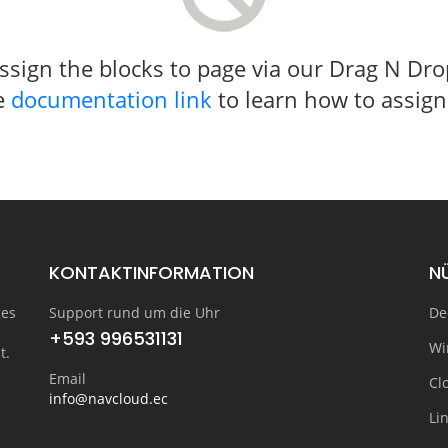
 assign the blocks to page via our Drag N D
he
documentation link
to learn how to assign
KONTAKTINFORMATION
N
ges
Support rund um die Uhr
De
+593 996531131
Wi
t.
Email
Cl
info@navcloud.ec
Li