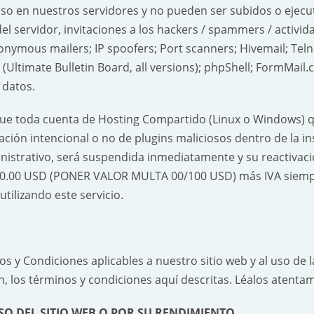
uso en nuestros servidores y no pueden ser subidos o ejecu
el servidor, invitaciones a los hackers / spammers / activida
nymous mailers; IP spoofers; Port scanners; Hivemail; Teln
(Ultimate Bulletin Board, all versions); phpShell; FormMail.c
 datos.
e toda cuenta de Hosting Compartido (Linux o Windows) qu
ización intencional o no de plugins maliciosos dentro de la i
ministrativo, será suspendida inmediatamente y su reactiv
e 0.00 USD (PONER VALOR MULTA 00/100 USD) más IVA siempr
tilizando este servicio.
 Condiciones aplicables a nuestro sitio web y al uso de la
n, los términos y condiciones aquí descritas. Léalos atenta
O DEL SITIO WEB O POR SU RENDIMIENTO.