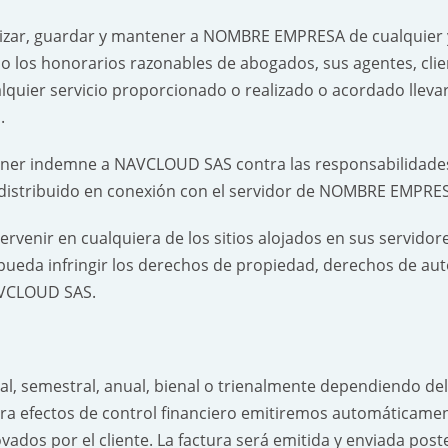
izar, guardar y mantener a NOMBRE EMPRESA de cualquier y
do los honorarios razonables de abogados, sus agentes, cli
lquier servicio proporcionado o realizado o acordado lleva
.
ener indemne a NAVCLOUD SAS contra las responsabilidades
distribuido en conexión con el servidor de NOMBRE EMPRE
venir en cualquiera de los sitios alojados en sus servidores
ueda infringir los derechos de propiedad, derechos de au
NAVCLOUD SAS.
 semestral, anual, bienal o trienalmente dependiendo del p
ara efectos de control financiero emitiremos automáticame
ovados por el cliente. La factura será emitida y enviada po