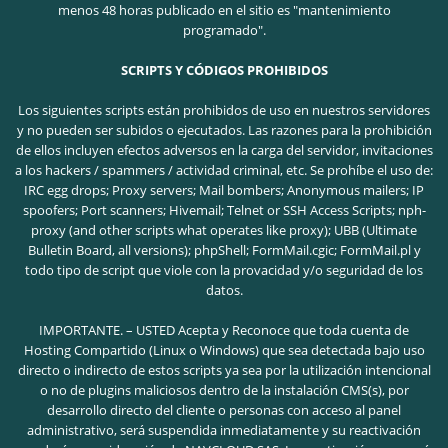
menos 48 horas publicado en el sitio es "mantenimiento
programado".
SCRIPTS Y CÓDIGOS PROHIBIDOS
Los siguientes scripts están prohibidos de uso en nuestros servidores
y no pueden ser subidos o ejecutados. Las razones para la prohibición
de ellos incluyen efectos adversos en la carga del servidor, invitaciones
a los hackers / spammers / actividad criminal, etc.
Se prohíbe el uso de:
IRC egg drops; Proxy servers; Mail bombers; Anonymous mailers; IP
spoofers; Port scanners; Hivemail; Telnet or SSH Access Scripts; nph-
proxy (and other scripts what operates like proxy); UBB (Ultimate
Bulletin Board, all versions); phpShell; FormMail.cgic; FormMail.pl y
todo tipo de script que viole con la provacidad y/o seguridad de los
datos.
IMPORTANTE. – USTED Acepta y Reconoce que toda cuenta de
Hosting Compartido (Linux o Windows) que sea detectada bajo uso
directo o indirecto de estos scripts ya sea por la utilización intencional
o no de plugins maliciosos dentro de la instalación CMS(s), por
desarrollo directo del cliente o personas con acceso al panel
administrativo, será suspendida inmediatamente y su reactivación