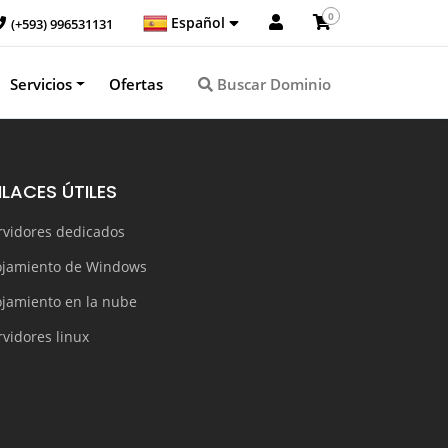
0
Español
(+593) 996531131
Servicios
Ofertas
Buscar Dominio
NLACES ÚTILES
rvidores dedicados
ojamiento de Windows
ojamiento en la nube
rvidores linux