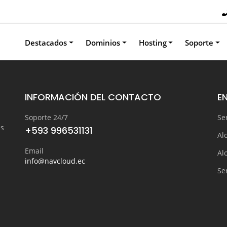
Destacados
Dominios
Hosting
Soporte
INFORMACIÓN DEL CONTACTO
E
Soporte 24/7
Se
as
+593 996531131
Al
Email
Al
info@navcloud.ec
Se