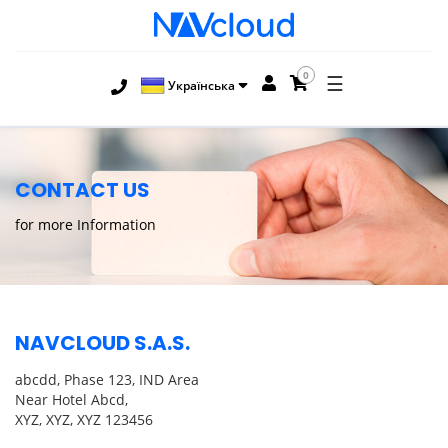
0
☰
Українська
CONTACT US
for more Information
NAVCLOUD S.A.S.
abcdd, Phase 123, IND Area
Near Hotel Abcd,
XYZ, XYZ, XYZ 123456