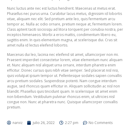
Nunc luctus ante nec est luctus hendrerit. Maecenas ut metus erat.
Phasellus nec purus urna. Curabitur lacus metus, dignissim id lobortis
vitae, aliquam nec elit. Sed pretium ante leo, quis fermentum arcu
tempor ac. Nulla ac odio ornare, pretium neque at, fermentum lorem.
Class aptent taciti sociosqu ad litora torquent per conubia nostra, per
inceptos himenaeos. Morbi a eros mattis, condimentum libero eu,
sagittis enim. In quis elementum magna, at scelerisque dui. Cras sit
amet nulla id lectus eleifend lobortis.
Maecenas dui leo, lacinia nec eleifend sit amet, ullamcorper non mi.
Praesent imperdiet consectetur lorem, vitae elementum nunc aliquam
et. Nunc aliquam nisl aliquet urna ornare, interdum pharetra enim
efficitur. Donec cursus quis nibh vitae semper. Sed placerat nisl nisi,
quis volutpat ipsum tempor ut. Pellentesque sodales sapien convallis
arcu pretium sodales. Suspendisse potenti. Nam congue interdum
augue, sed rhoncus quam efficitur in. Aliquam sollicitudin ac nisl non
blandit. Phasellus quis tincidunt quam. In scelerisque sit amet enim
non bibendum. Vestibulum pulvinar rhoncus enim, ut ultricies nisl
congue non. Nunc at pharetra nunc. Quisque ullamcorper convallis
pretium.
narviz
julio 26, 2022
2:27 pm
No Comments