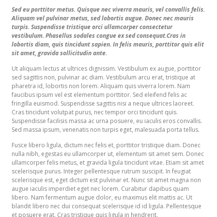
Sed eu porttitor metus. Quisque nec viverra mauris, vel convallis felis.
Aliquam vel pulvinar metus, sed lobortis augue. Donec nec mauris
turpis. Suspendisse tristique orci ullamcorper consectetur
vestibulum. Phasellus sodales congue ex sed consequat.Cras in
lobortis diam, quis tincidunt sapien. In felis mauris, porttitor quis elit
sit amet, gravida sollicitudin ante.
Ut aliquam lectus at ultrices dignissim. Vestibulum ex augue, porttitor
sed sagittis non, pulvinar ac diam. Vestibulum arcu erat, tristique at
pharetra id, lobortis non lorem. Aliquam quis viverra lorem. Nam
faucibus ipsum vel est elementum porttitor. Sed eleifend felis ac
fringilla euismod. Suspendisse sagittis nisi a neque ultrices laoreet.
Cras tincidunt volutpat purus, nec tempor orci tincidunt quis.
Suspendisse facilisis massa ac urna posuere, eu iaculis eros convallis.
Sed massa ipsum, venenatis non turpis eget, malesuada porta tellus.
Fusce libero ligula, dictum nec felis et, porttitor tristique diam. Donec
nulla nibh, egestas eu ullamcorper ut, elementum sit amet sem. Donec
ullamcorper felis metus, et gravida ligula tincidunt vitae. Etiam sit amet
scelerisque purus. Integer pellentesque rutrum suscipit. In feugiat
scelerisque est, eget dictum est pulvinar et. Nunc sit amet magna non
augue iaculis imperdiet eget nec lorem. Curabitur dapibus quam
libero. Nam fermentum augue dolor, eu maximus elit mattis ac. Ut
blandit libero nec dui consequat scelerisque id id ligula. Pellentesque
et posuere erat. Cras tristique quis ligula in hendrerit.