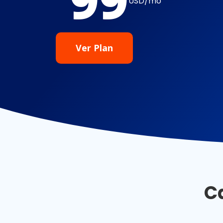
USD/mo
Ver Plan
Ca