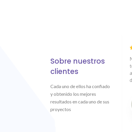
He trabajado con NAVCloud
N
Sobre nuestros
durante los últimos 5 años,
t
clientes
teniendo un gran servicio y
a
soporte cuando lo hemos
d
Cada uno de ellos ha confiado
necesitado
y obtenido los mejores
resultados en cada uno de sus
Nelson Arias
proyectos
CEO - Calzado Daron