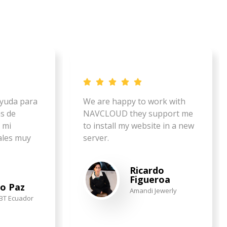
ayuda para
We are happy to work with
s de
NAVCLOUD they support me
 mi
to install my website in a new
ales muy
server.
Ricardo
Figueroa
io Paz
Amandi Jewerly
BT Ecuador