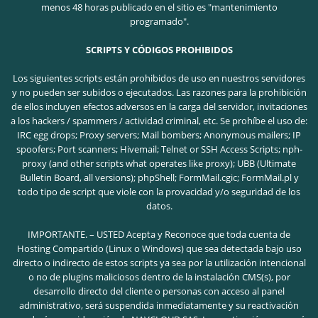
menos 48 horas publicado en el sitio es "mantenimiento
programado".
SCRIPTS Y CÓDIGOS PROHIBIDOS
Los siguientes scripts están prohibidos de uso en nuestros servidores
y no pueden ser subidos o ejecutados. Las razones para la prohibición
de ellos incluyen efectos adversos en la carga del servidor, invitaciones
a los hackers / spammers / actividad criminal, etc.
Se prohíbe el uso de:
IRC egg drops; Proxy servers; Mail bombers; Anonymous mailers; IP
spoofers; Port scanners; Hivemail; Telnet or SSH Access Scripts; nph-
proxy (and other scripts what operates like proxy); UBB (Ultimate
Bulletin Board, all versions); phpShell; FormMail.cgic; FormMail.pl y
todo tipo de script que viole con la provacidad y/o seguridad de los
datos.
IMPORTANTE. – USTED Acepta y Reconoce que toda cuenta de
Hosting Compartido (Linux o Windows) que sea detectada bajo uso
directo o indirecto de estos scripts ya sea por la utilización intencional
o no de plugins maliciosos dentro de la instalación CMS(s), por
desarrollo directo del cliente o personas con acceso al panel
administrativo, será suspendida inmediatamente y su reactivación