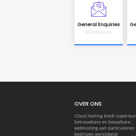
General Enquiries
Ge
All Enquiries
OVER ONS
Cloud Hosting biedt superieur
betrouwbare en betaalbare
webhosting aan particulieren 
bedrijven wereldwijd.