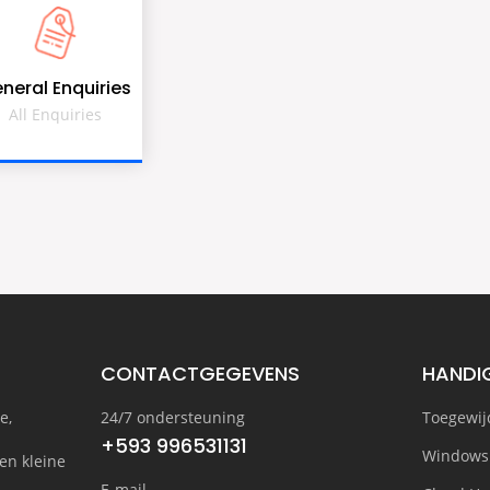
neral Enquiries
All Enquiries
CONTACTGEGEVENS
HANDIG
e,
24/7 ondersteuning
Toegewij
+593 996531131
Windows
en kleine
E-mail