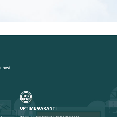
rübəsi
UPTIME GARANTİ
və
Biz ən yüksək şəbəkə uptime zəmanət