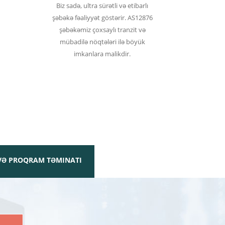
Biz sadə, ultra sürətli və etibarlı
şəbəkə fəaliyyət göstərir. AS12876
şəbəkəmiz çoxsaylı tranzit və
mübadilə nöqtələri ilə böyük
imkanlara malikdir.
VƏ PROQRAM TƏMINATI