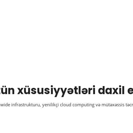
ün xüsusiyyətləri daxil 
ide infrastrukturu, yenilikçi cloud computing və mütəxəssis təc