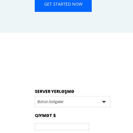
GET STARTED NOW
SERVER YERLƏŞMƏ
Bütün bölgələr
QIYMƏT $