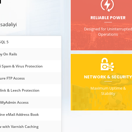
RELIABLE POWER
sadəliyi
Designed for Uninterrupte
Operations
SQL 5
y On Rails
i Spam & Virus Protection
NETWORK & SECURITY
ure FTP Access
Maximum Uptime &
link & Leech Protection
Stability
MyAdmin Access
ine eMail Address Book
 with Varnish Caching