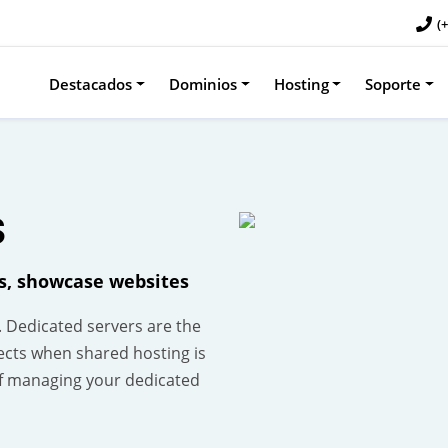
(
Destacados
Dominios
Hosting
Soporte
S
es, showcase websites
. Dedicated servers are the
ects when shared hosting is
f managing your dedicated