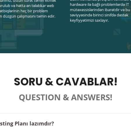
arımız, üstün sürət təmin etmək
hardware ilə bağlı problemlərdə İT
rulub və hətta ən tələbkar web
mütəxəssislərindən ibarətdir və b
tətbiqlərinin heç bir problem
səviyyəsində birinci sinifdə dəstək
 düzgün çalışmasını təmin edir.
keyfiyyətimizi saxlayır.
SORU & CAVABLAR!
QUESTION & ANSWERS!
sting Planı lazımdır?