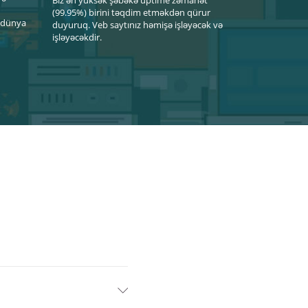
(99.95%) birini təqdim etməkdən qürur
u dünya
duyuruq. Veb saytınız həmişə işləyəcək və
işləyəcəkdir.