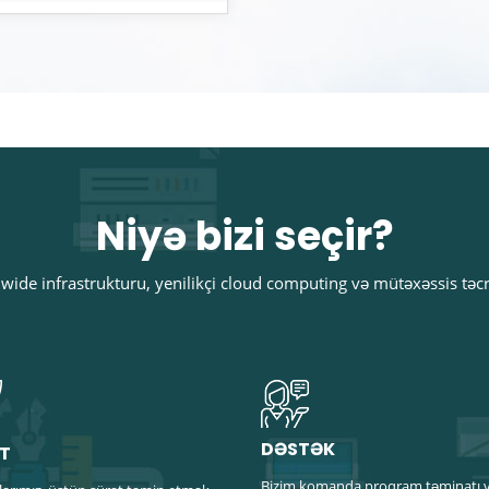
Niyə bizi seçir?
ide infrastrukturu, yenilikçi cloud computing və mütəxəssis təc
DƏSTƏK
T
Bizim komanda proqram təminatı 