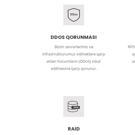
DDos
DDOS QORUNMASI
Bizim serverlərimiz və
RPN
infrastrukturumuz xidmətlərə qarşı
a
atılan hücumların (DDoS) inkar
x
edilməsinə qarşı qorunur.
RAID
RAID