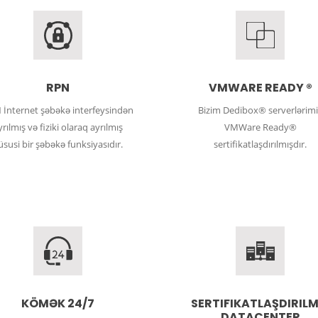
RPN
VMWARE READY ®
 İnternet şəbəkə interfeysindən
Bizim Dedibox® serverlərimi
yrılmış və fiziki olaraq ayrılmış
VMWare Ready®
üsusi bir şəbəkə funksiyasıdır.
sertifikatlaşdırılmışdır.
KÖMƏK 24/7
SERTIFIKATLAŞDIRILM
DATACENTER