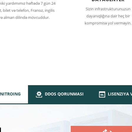
iki yardımımız həftədə 7 gün 24
Sizin infrastrukturunuzun
, bilet və telefon, Fransız, ingilis
dayanıqlığına dair heç bir
və alman dilində mövcuddur.
kompromisə yol verməyin.
DDos
NITROING
DDOS QORUNMASI
LISENZIYA 
d