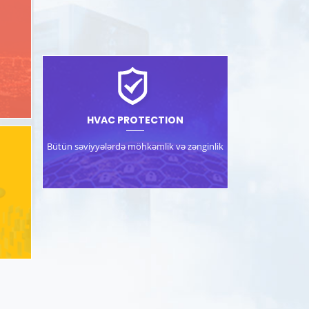
d
HVAC PROTECTION
Bütün səviyyələrdə möhkəmlik və zənginlik