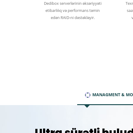
Dedibox serverlərinin əksəriyyəti
Texn
etibarlılıq və performans təmin
saat
edən RAID-ni dəstəkləyir.
MANAGMENT & MO
Ultra sürətli bulu