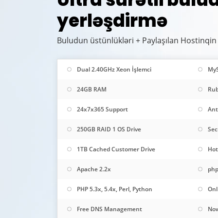
yerləşdirmə
Buludun üstünlükləri + Paylaşılan Hostinqin 
Dual 2.40GHz Xeon İşlemci
My
24GB RAM
Rub
24x7x365 Support
Ant
250GB RAID 1 OS Drive
Sec
1TB Cached Customer Drive
Hot
Apache 2.2x
php
PHP 5.3x, 5.4x, Perl, Python
Onl
Free DNS Management
Now