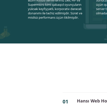
Bizim xüsusi serverlərimiz Dell, HP və
Sunucul
Supermicro kimi qabaqcıl oyunçuların
üçün qu
yüksək keyfiyyətli, korporativ dərəcəli
server 
donanımı ilə təchiz edilmişdir. Sürət və
olmadan
misilsiz performans üçün tikilmişdir.
Hansı Web Ho
01