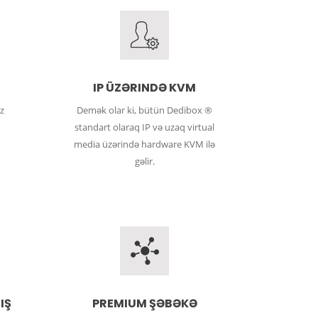
IP ÜZƏRINDƏ KVM
z
Demək olar ki, bütün Dedibox ®
standart olaraq IP və uzaq virtual
media üzərində hardware KVM ilə
gəlir.
IŞ
PREMIUM ŞƏBƏKƏ