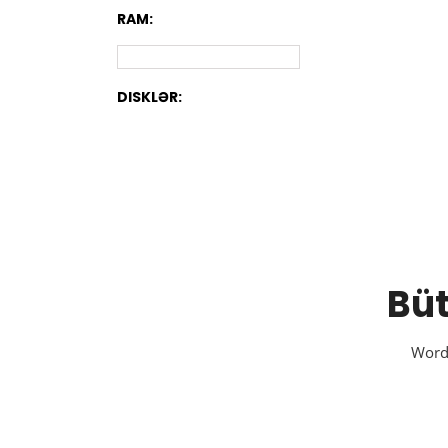
RAM:
DISKLƏR:
Büt
Wordw