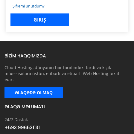
Şifrəmi unutdum?
BİZİM HAQQIMIZDA
Cloud Hosting, dünyanın hər tərəfindəki fərdi və kiçik
müəssisələrə üstün, etibarlı və etibarlı Web Hosting təklif
edir.
ƏLAQƏDƏ OLMAQ
ƏLAQƏ MƏLUMATI
24/7 Dəstək
+593 996531131