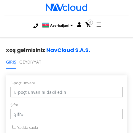
0
☰
Azerbaijani
xoş gəlmisiniz
NavCloud S.A.S.
GIRIŞ
QEYDIYYAT
E-poçt ünvanı
Şifrə
Yadda saxla